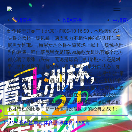
英超直播
NBA直播
中超直播
纷争终于开始了！北京时间05-10 16:50，本场德女乙对
决将会掀起一场风暴！两支实力不相伯仲的球队拜仁慕
尼黑女足II队与梅彭女足必将在绿茵场上献上一场惊艳世
界的表演。拜仁慕尼黑女足II队vs梅彭女足比赛每个地方
都充满了紧张与兴奋，无论是球员们的精湛技艺还是对
手们的执着防守，都将在比赛中呈现出最好的状态。如
果你是支持者，这场比赛你绝对不能错过。连呼“加油”承
载着你的心中千言万语,让我们携手期待并见证这场精彩
的拜仁慕尼黑女足II队vs梅彭女足比赛直播！足球场上的
激情和热血，无处不在！让我们在现场大声呐喊鼓劲，
为心中的球队献上最热烈的声音！这将是一场足球迷们
不可错过的比赛，是一场值得反复回味的经典之战！;
CCTV5
爱奇艺
咪咕体育
腾讯体育
PP体育
德女乙